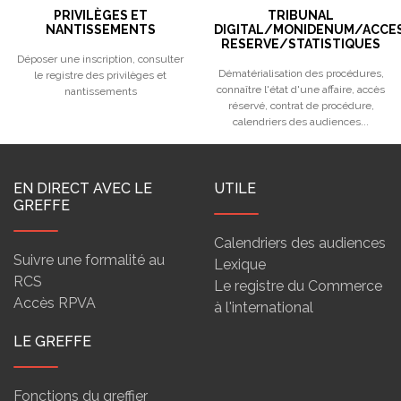
PRIVILÈGES ET
TRIBUNAL
NANTISSEMENTS
DIGITAL/MONIDENUM/ACCE
RESERVE/STATISTIQUES
Déposer une inscription, consulter
Dématérialisation des procédures,
le registre des privilèges et
connaître l'état d'une affaire, accès
nantissements
réservé, contrat de procédure,
calendriers des audiences...
EN DIRECT AVEC LE
UTILE
GREFFE
Calendriers des audiences
Suivre une formalité au
Lexique
RCS
Le registre du Commerce
Accès RPVA
à l'international
LE GREFFE
Fonctions du greffier