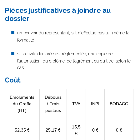
Pièces justificatives à joindre au
dossier
un pouvoir
du représentant, s'il n'effectue pas lui-même la
formalité
si l’activité déclarée est réglementée, une copie de
l’autorisation, du diplôme, de l’agrément ou du titre, selon le
cas
Coût
Emoluments
Débours
du Greffe
/ Frais
TVA
INPI
BODACC
(HT)
postaux
15,5
52,35 €
25,17 €
0 €
0 €
€