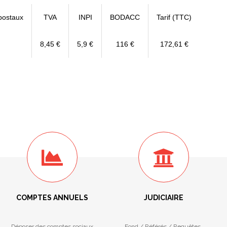
postaux
TVA
INPI
BODACC
Tarif (TTC)
8,45 €
5,9 €
116 €
172,61 €
COMPTES ANNUELS
JUDICIAIRE
Déposer des comptes sociaux
Fond / Référés / Requêtes.