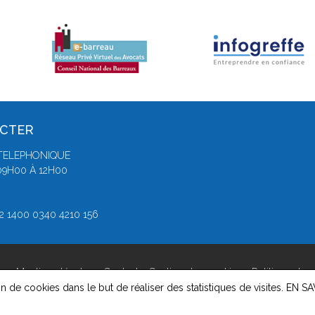
ACTER
TELEPHONIQUE
09H00 À 12H00
3
42 1400 0340 4210 156
rs -
Mentions légales
-
Contact
-
Gestion des cookies
-
Politique de c
on de cookies dans le but de réaliser des statistiques de visites.
EN SA