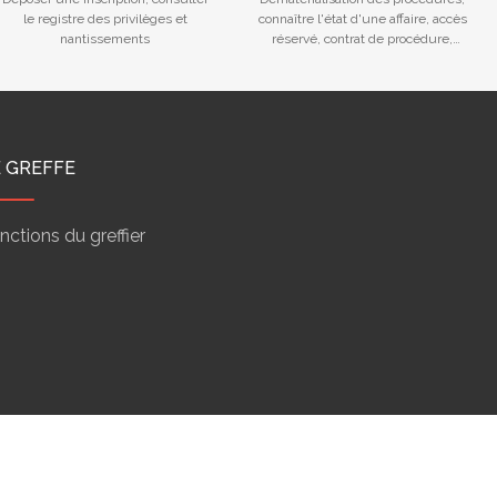
le registre des privilèges et
connaître l'état d'une affaire, accès
nantissements
réservé, contrat de procédure,
calendriers des audiences...
E GREFFE
nctions du greffier