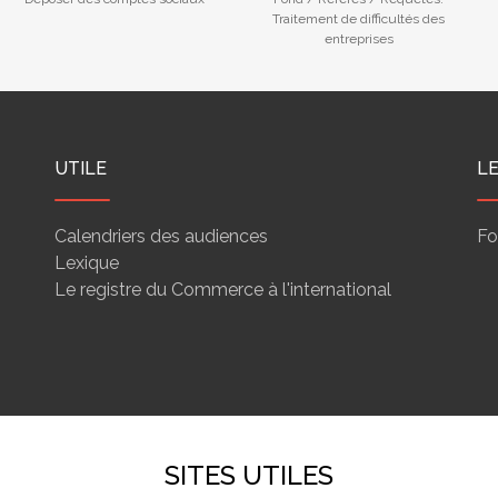
Traitement de difficultés des
entreprises
UTILE
L
Calendriers des audiences
Fo
Lexique
Le registre du Commerce à l'international
SITES UTILES