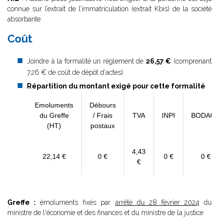
connue sur l’extrait de l’immatriculation (extrait Kbis) de la société
absorbante.
Coût
Joindre à la formalité un règlement de
26,57 €
(comprenant
7,26 € de coût de dépôt d'actes).
Répartition du montant exigé pour cette formalité
Emoluments
Débours
du Greffe
/ Frais
TVA
INPI
BODAC
(HT)
postaux
4,43
22,14 €
0 €
0 €
0 €
€
Greffe :
émoluments fixés par
arrêté du 28 février 2024
du
ministre de l'économie et des finances et du ministre de la justice