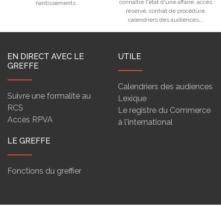
connaître l'état d'une affaire, accès
nantissements
réservé, contrat de procédure,
calendriers des audiences...
EN DIRECT AVEC LE
UTILE
GREFFE
Calendriers des audiences
Suivre une formalité au
Lexique
RCS
Le registre du Commerce
Accès RPVA
à l'international
LE GREFFE
Fonctions du greffier