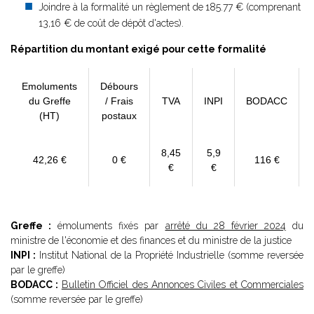
Joindre à la formalité un règlement de
185.77 € (comprenant
13,16 € de coût de dépôt d'actes).
Répartition du montant exigé pour cette formalité
Emoluments
Débours
du Greffe
/ Frais
TVA
INPI
BODACC
(HT)
postaux
8,45
5,9
42,26 €
0 €
116 €
€
€
Greffe :
émoluments fixés par
arrêté du 28 février 2024
du
ministre de l'économie et des finances et du ministre de la justice
INPI :
Institut National de la Propriété Industrielle (somme reversée
par le greffe)
BODACC :
Bulletin Officiel des Annonces Civiles et Commerciales
(somme reversée par le greffe)