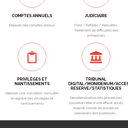
COMPTES ANNUELS
JUDICIAIRE
Déposer des comptes sociaux
Fond / Référés / Requêtes.
Traitement de difficultés des
entreprises
PRIVILÈGES ET
TRIBUNAL
NANTISSEMENTS
DIGITAL/MONIDENUM/ACCE
RESERVE/STATISTIQUES
Déposer une inscription, consulter
Dématérialisation des procédures,
le registre des privilèges et
connaître l'état d'une affaire, accès
nantissements
réservé, contrat de procédure,
calendriers des audiences...