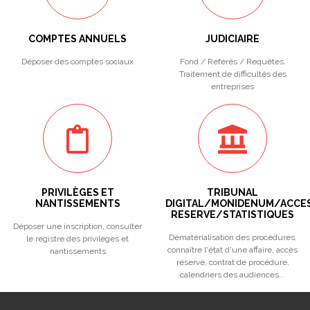
COMPTES ANNUELS
JUDICIAIRE
Déposer des comptes sociaux
Fond / Référés / Requêtes.
Traitement de difficultés des
entreprises
PRIVILÈGES ET
TRIBUNAL
NANTISSEMENTS
DIGITAL/MONIDENUM/ACCE
RESERVE/STATISTIQUES
Déposer une inscription, consulter
Dématérialisation des procédures,
le registre des privilèges et
connaître l'état d'une affaire, accès
nantissements
réservé, contrat de procédure,
calendriers des audiences...