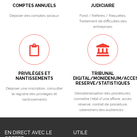
COMPTES ANNUELS
JUDICIAIRE
Déposer des comptes sociaux
Fond / Référés / Requêtes.
Traitement de difficultés des
entreprises
PRIVILÈGES ET
TRIBUNAL
NANTISSEMENTS
DIGITAL/MONIDENUM/ACCE
RESERVE/STATISTIQUES
Déposer une inscription, consulter
Dématérialisation des procédures,
le registre des privilèges et
connaître l'état d'une affaire, accès
nantissements
réservé, contrat de procédure,
calendriers des audiences...
EN DIRECT AVEC LE
UTILE