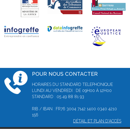
POUR NOUS CONTACTER
HORAIRES DU STANDARD TELEPHONIQUE
LUNDI AU VENDREDI : DE 09H00 À 12H00
STANDARD : 05 49 88 81 93
RIB / IBAN : FR76 3004 7142 1400 0340 4210
156
DÉTAIL ET PLAN D'ACCÈS