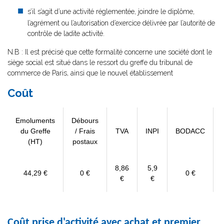
s’il s’agit d’une activité réglementée, joindre le diplôme,
l’agrément ou l’autorisation d’exercice délivrée par l’autorité de
contrôle de ladite activité.
N.B : Il est précisé que cette formalité concerne une société dont le
siège social est situé dans le ressort du greffe du tribunal de
commerce de Paris, ainsi que le nouvel établissement
Coût
Emoluments
Débours
du Greffe
/ Frais
TVA
INPI
BODACC
(HT)
postaux
8,86
5,9
44,29 €
0 €
0 €
€
€
Coût prise d'activité avec achat et premier