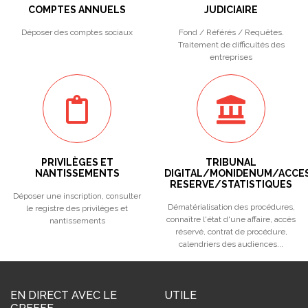
COMPTES ANNUELS
JUDICIAIRE
Déposer des comptes sociaux
Fond / Référés / Requêtes.
Traitement de difficultés des
entreprises
PRIVILÈGES ET
TRIBUNAL
NANTISSEMENTS
DIGITAL/MONIDENUM/ACCE
RESERVE/STATISTIQUES
Déposer une inscription, consulter
Dématérialisation des procédures,
le registre des privilèges et
connaître l'état d'une affaire, accès
nantissements
réservé, contrat de procédure,
calendriers des audiences...
EN DIRECT AVEC LE
UTILE