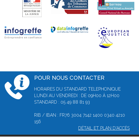
POUR NOUS CONTACTER
HORAIRES DU STANDARD TELEPHONIQUE
LUNDI AU VENDREDI : DE 09H00 À 12H00
STANDARD : 05 49 88 81 93
RIB / IBAN : FR76 3004 7142 1400 0340 4210
156
DÉTAIL ET PLAN D'ACCÈS