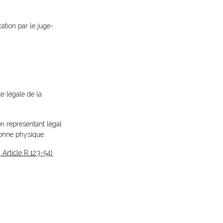
cation par le juge-
ce légale de la
n représentant légal
sonne physique.
Article R.123-54)