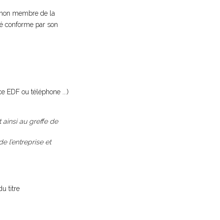
s non membre de la
fié conforme par son
ce EDF ou téléphone ...)
t ainsi au greffe de
e l’entreprise et
u titre