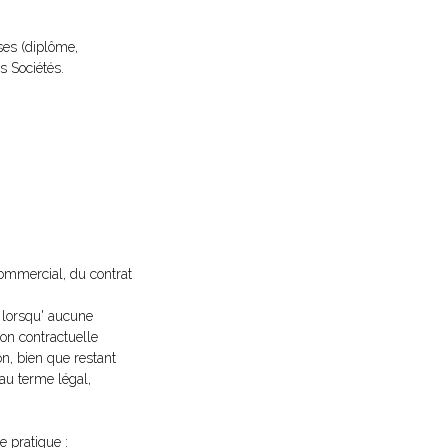
ses (diplôme,
s Sociétés.
commercial, du contrat
e lorsqu' aucune
ion contractuelle
on, bien que restant
 au terme légal,
e pratique :