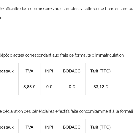
 liste officielle des commissaires aux comptes si celle-ci n’est pas encore p
n
épôt d'actes) correspondant aux frais de formalité d'immatriculation
postaux
TVA
INPI
BODACC
Tarif (TTC)
8,85 €
0 €
0 €
53,12 €
déclaration des bénéficiaires effectifs faite concomitamment à la formali
postaux
TVA
INPI
BODACC
Tarif (TTC)