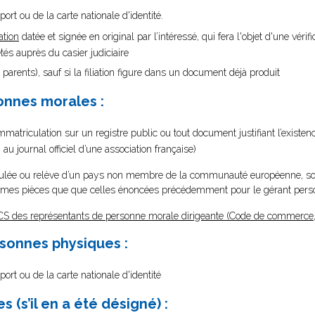
ort ou de la carte nationale d'identité.
ation
datée et signée en original par l’intéressé, qui fera l'objet d'une vérifi
s auprès du casier judiciaire
 parents), sauf si la filiation figure dans un document déjà produit
onnes morales :
’immatriculation sur un registre public ou tout document justifiant l’existen
u journal officiel d’une association française)
culée ou relève d’un pays non membre de la communauté européenne, so
 mêmes pièces que que celles énoncées précédemment pour le gérant per
CS des représentants de personne morale dirigeante (Code de commerce, 
rsonnes physiques :
port ou de la carte nationale d'identité
(s’il en a été désigné) :