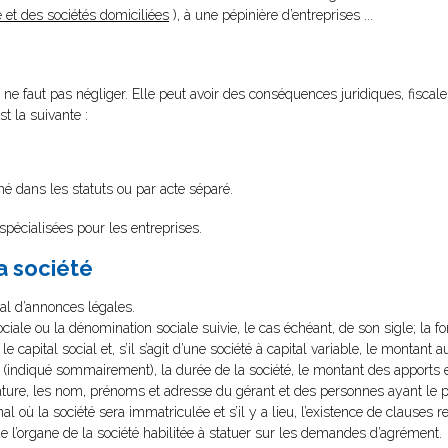
 et des sociétés domiciliées
), à une pépinière d’entreprises .
..
 ne faut pas négliger. Elle peut avoir des conséquences juridiques, fiscales
st la suivante :
é dans les statuts ou par acte séparé.
 spécialisées pour les entreprises.
a société
nal d’annonces légales.
ociale ou la dénomination sociale suivie, le cas échéant, de son sigle; la for
 le capital social et, s’il s’agit d’une société à capital variable, le montan
cial (indiqué sommairement), la durée de la société, le montant des apports
ature, les nom, prénoms et adresse du gérant et des personnes ayant le 
nal où la société sera immatriculée et s’il y a lieu, l’existence de clauses r
de l’organe de la société habilitée à statuer sur les demandes d’agrément.