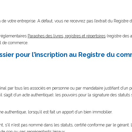
nom de votre entreprise. A défaut, vous ne recevrez pas l’extrait du Regist
s réglementaires
Paraphes des livres, registres et répertoires
(registre des 
unal de commerce.
sier pour l’inscription au Registre du co
nal par tous les associés en personne ou par mandataire justifiant d’un pouv
’il s’agit d’un acte authentique); les pouvoirs pour la signature des statut
e authentique, lorsqu’il est fait un apport d’un bien immobilier.
, s'il n'est pas nommé dans les statuts, certifié conforme par le gérant. 
é de son ou ses représentants légaux