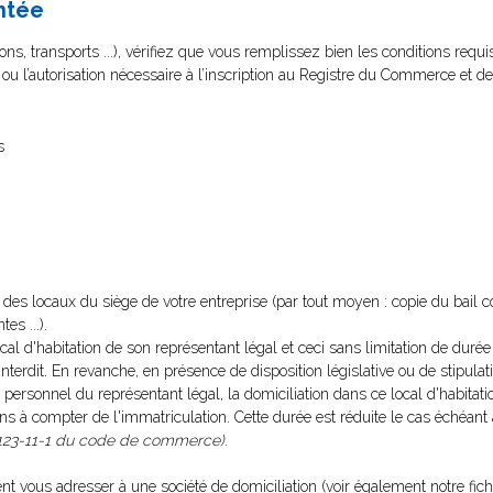
ntée
ns, transports ...), vérifiez que vous remplissez bien les conditions requi
t ou l’autorisation nécessaire à l’inscription au Registre du Commerce et de
s
re des locaux du siège de votre entreprise (par tout moyen : copie du bail 
es ...).
local d'habitation de son représentant légal et ceci sans limitation de duré
l'interdit. En revanche, en présence de disposition législative ou de stipulat
 personnel du représentant légal, la domiciliation dans ce local d'habitati
ans à compter de l'immatriculation. Cette durée est réduite le cas échéant
123-11-1 du code de commerce)
.
t vous adresser à une société de domiciliation (voir également notre fich