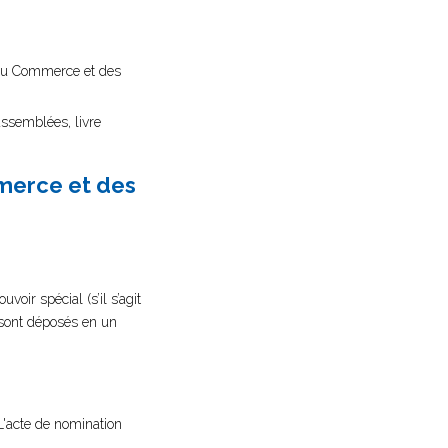
re du Commerce et des
assemblées, livre
mmerce et des
oir spécial (s’il s’agit
s sont déposés en un
L'acte de nomination