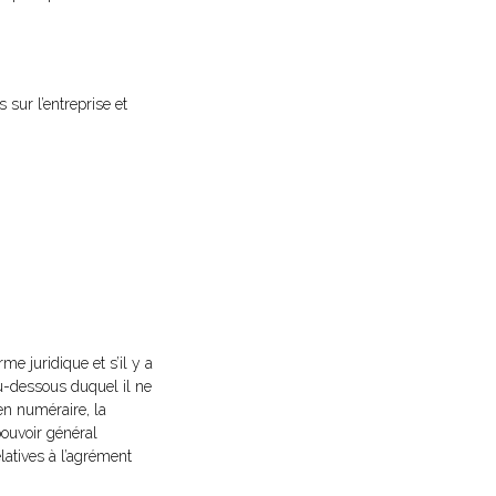
 sur l’entreprise et
me juridique et s’il y a
t au-dessous duquel il ne
 en numéraire, la
pouvoir général
elatives à l’agrément