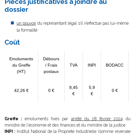
Pièces justificatives à joindre au
dossier
un pouvoir
du représentant légal s’il n’effectue pas lui-même
la formalité
Coût
Emoluments
Débours
du Greffe
/ Frais
TVA
INPI
BODACC
(HT)
postaux
8,45
5,9
42,26 €
0 €
0 €
€
€
Greffe :
émoluments fixés par
arrêté du 28 février 2024
du
ministre de l'économie et des finances et du ministre de la justice
INPI :
Institut National de la Propriété Industrielle (somme reversée