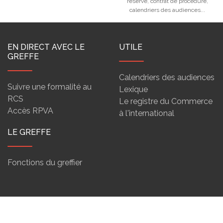
réservé, contrat de procédure,
calendriers des audiences...
EN DIRECT AVEC LE
UTILE
GREFFE
Calendriers des audiences
Suivre une formalité au
Lexique
RCS
Le registre du Commerce
Accès RPVA
à l'international
LE GREFFE
Fonctions du greffier