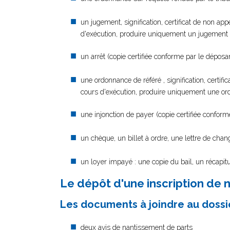
un jugement, signification, certificat de non appe
d'exécution, produire uniquement un jugement et
un arrêt (copie certifiée conforme par le déposant
une ordonnance de référé , signification, certific
cours d'exécution, produire uniquement une ordo
une injonction de payer (copie certifiée conforme
un chèque, un billet à ordre, une lettre de chan
un loyer impayé : une copie du bail, un récapitu
Le dépôt d'une inscription de n
Les documents à joindre au dossie
deux
avis de nantissement de parts