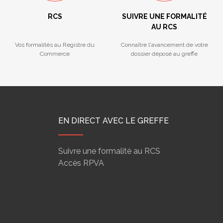
RCS
SUIVRE UNE FORMALITÉ
AU RCS
Vos formalités au Registre du
Connaître l'avancement de votre
Commerce
dossier déposé au greffe
EN DIRECT AVEC LE GREFFE
Suivre une formalité au RCS
Accès RPVA