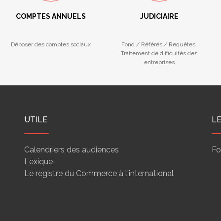
COMPTES ANNUELS
JUDICIAIRE
Déposer des comptes sociaux
Fond / Référés / Requêtes.
Traitement de difficultés des
entreprises
UTILE
L
Calendriers des audiences
Fo
Lexique
Le registre du Commerce à l'international