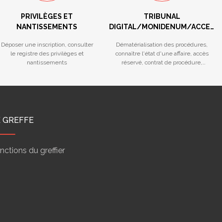
PRIVILÈGES ET
TRIBUNAL
NANTISSEMENTS
DIGITAL/MONIDENUM/ACCES
RESERVE/STATISTIQUES
Déposer une inscription, consulter
Dématérialisation des procédures,
le registre des privilèges et
connaître l'état d'une affaire, accès
nantissements
réservé, contrat de procédure,
calendriers des audiences...
E GREFFE
nctions du greffier