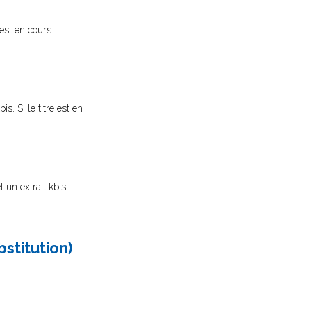
 est en cours
s. Si le titre est en
 un extrait kbis
stitution)