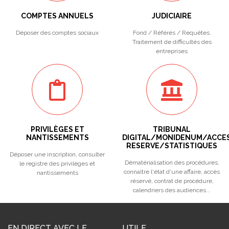
COMPTES ANNUELS
JUDICIAIRE
Déposer des comptes sociaux
Fond / Référés / Requêtes.
Traitement de difficultés des
entreprises
PRIVILÈGES ET
TRIBUNAL
NANTISSEMENTS
DIGITAL/MONIDENUM/ACCE
RESERVE/STATISTIQUES
Déposer une inscription, consulter
Dématérialisation des procédures,
le registre des privilèges et
connaître l'état d'une affaire, accès
nantissements
réservé, contrat de procédure,
calendriers des audiences...
EN DIRECT AVEC LE
UTILE