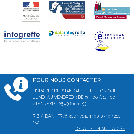
POUR NOUS CONTACTER
HORAIRES DU STANDARD TELEPHONIQUE
LUNDI AU VENDREDI : DE 09H00 À 12H00
STANDARD : 05 49 88 81 93
RIB / IBAN : FR76 3004 7142 1400 0340 4210
156
DÉTAIL ET PLAN D'ACCÈS