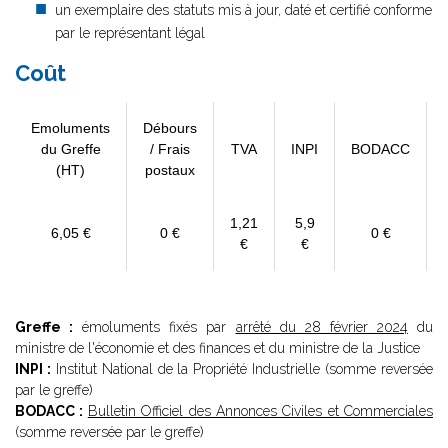
un exemplaire des statuts mis à jour, daté et certifié conforme
par le représentant légal
Coût
Emoluments
Débours
du Greffe
/ Frais
TVA
INPI
BODACC
(HT)
postaux
1,21
5,9
6,05 €
0 €
0 €
€
€
Greffe :
émoluments fixés par
arrêté du 28 février 2024
du
ministre de l'économie et des finances et du ministre de la Justice
INPI :
Institut National de la Propriété Industrielle (somme reversée
par le greffe)
BODACC :
Bulletin Officiel des Annonces Civiles et Commerciales
(somme reversée par le greffe)