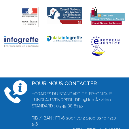
POUR NOUS CONTACTER
HORAIRES DU STANDARD TELEPHONIQUE
LUNDI AU VENDREDI : DE 09H00 À 12H00
STANDARD : 05 49 88 81 93
RIB / IBAN : FR76 3004 7142 1400 0340 4210
156