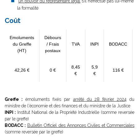
un pouvoir du représentant légal
s’il n’effectue pas lui-même
la formalité
Coût
Emoluments
Débours
du Greffe
/ Frais
TVA
INPI
BODACC
(HT)
postaux
8,45
5,9
42,26 €
0 €
116 €
€
€
Greffe :
émoluments fixés par
arrêté du 28 février 2024
du
ministre de l'économie et des finances et du ministre de la Justice
INPI :
Institut National de la Propriété Industrielle (somme reversée
par le greffe)
BODACC :
Bulletin Officiel des Annonces Civiles et Commerciales
(somme reversée par le greffe)