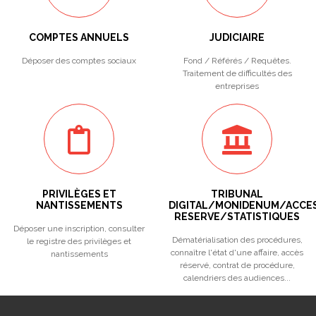
COMPTES ANNUELS
JUDICIAIRE
Déposer des comptes sociaux
Fond / Référés / Requêtes.
Traitement de difficultés des
entreprises
PRIVILÈGES ET
TRIBUNAL
NANTISSEMENTS
DIGITAL/MONIDENUM/ACCE
RESERVE/STATISTIQUES
Déposer une inscription, consulter
Dématérialisation des procédures,
le registre des privilèges et
connaître l'état d'une affaire, accès
nantissements
réservé, contrat de procédure,
calendriers des audiences...