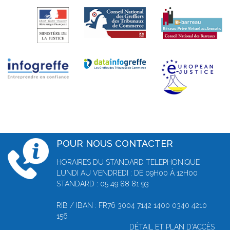
POUR NOUS CONTACTER
HORAIRES DU STANDARD TELEPHONIQUE
LUNDI AU VENDREDI : DE 09H00 À 12H00
STANDARD : 05 49 88 81 93
RIB / IBAN : FR76 3004 7142 1400 0340 4210
156
DÉTAIL ET PLAN D'ACCÈS