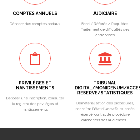
COMPTES ANNUELS
JUDICIAIRE
Déposer des comptes sociaux
Fond / Référés / Requêtes.
Traitement de difficultés des
entreprises
PRIVILÈGES ET
TRIBUNAL
NANTISSEMENTS
DIGITAL/MONIDENUM/ACCE
RESERVE/STATISTIQUES
Déposer une inscription, consulter
Dématérialisation des procédures,
le registre des privilèges et
connaître l'état d'une affaire, accès
nantissements
réservé, contrat de procédure,
calendriers des audiences...