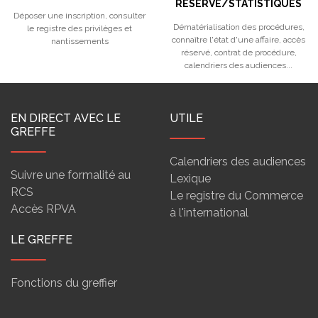
RESERVE/STATISTIQUES
Déposer une inscription, consulter
Dématérialisation des procédures,
le registre des privilèges et
connaître l'état d'une affaire, accès
nantissements
réservé, contrat de procédure,
calendriers des audiences...
EN DIRECT AVEC LE
UTILE
GREFFE
Calendriers des audiences
Suivre une formalité au
Lexique
RCS
Le registre du Commerce
Accès RPVA
à l'international
LE GREFFE
Fonctions du greffier