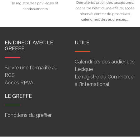
Dématérialisation des procédures,
le registre des privilèges et
connaître l'état d'une affaire, accès
nantissements
réservé, contrat de procédure,
calendriers des audiences...
EN DIRECT AVEC LE
UTILE
GREFFE
Calendriers des audiences
Suivre une formalité au
Lexique
RCS
Le registre du Commerce
Accès RPVA
à l'international
LE GREFFE
Fonctions du greffier