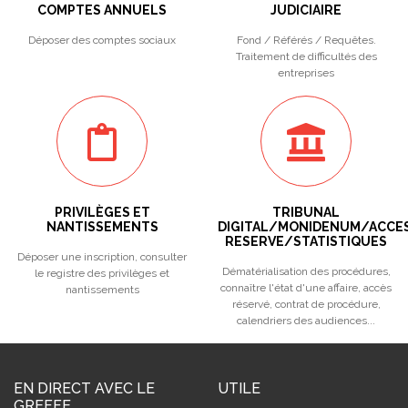
COMPTES ANNUELS
JUDICIAIRE
Déposer des comptes sociaux
Fond / Référés / Requêtes.
Traitement de difficultés des
entreprises
PRIVILÈGES ET
TRIBUNAL
NANTISSEMENTS
DIGITAL/MONIDENUM/ACCE
RESERVE/STATISTIQUES
Déposer une inscription, consulter
Dématérialisation des procédures,
le registre des privilèges et
connaître l'état d'une affaire, accès
nantissements
réservé, contrat de procédure,
calendriers des audiences...
EN DIRECT AVEC LE
UTILE
GREFFE