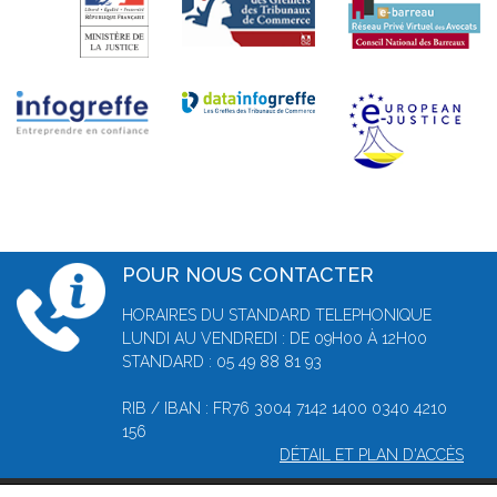
POUR NOUS CONTACTER
HORAIRES DU STANDARD TELEPHONIQUE
LUNDI AU VENDREDI : DE 09H00 À 12H00
STANDARD : 05 49 88 81 93
RIB / IBAN : FR76 3004 7142 1400 0340 4210
156
DÉTAIL ET PLAN D'ACCÈS