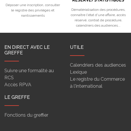
RESERVE/STATISTIQUES
Déposer une inscription, consulter
Dématérialisation des procédures,
le registre des privilèges et
connaître l'état d'une affaire, accès
nantissements
réservé, contrat de procédure,
calendriers des audiences...
EN DIRECT AVEC LE
UTILE
GREFFE
Calendriers des audiences
Suivre une formalité au
Lexique
RCS
Le registre du Commerce
Accès RPVA
à l'international
LE GREFFE
Fonctions du greffier