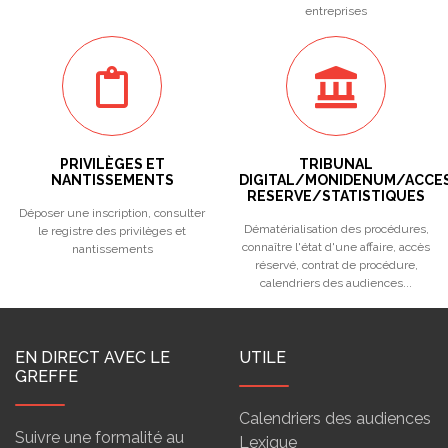
entreprises
PRIVILÈGES ET
TRIBUNAL
NANTISSEMENTS
DIGITAL/MONIDENUM/ACCE
RESERVE/STATISTIQUES
Déposer une inscription, consulter
Dématérialisation des procédures,
le registre des privilèges et
connaître l'état d'une affaire, accès
nantissements
réservé, contrat de procédure,
calendriers des audiences...
EN DIRECT AVEC LE
UTILE
GREFFE
Calendriers des audiences
Suivre une formalité au
Lexique