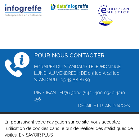
POUR NOUS CONTACTER
HORAIRES DU STANDARD TELEPHONIQUE
LUNDI AU VENDREDI : DE 09H00 À 12H00
STANDARD : 05 49 88 81 93
RIB / IBAN : FR76 3004 7142 1400 0340 4210
156
DÉTAIL ET PLAN D'ACCÈS
En poursuivant votre navigation sur ce site, vous acceptez
© 2026, Greffe du tribunal de commerce de Poitiers -
Mentions
l’utilisation de cookies dans le but de réaliser des statistiques de
légales
-
Contact
-
Gestion des cookies
-
Politique de
visites.
EN SAVOIR PLUS
confidentialité et de cookies